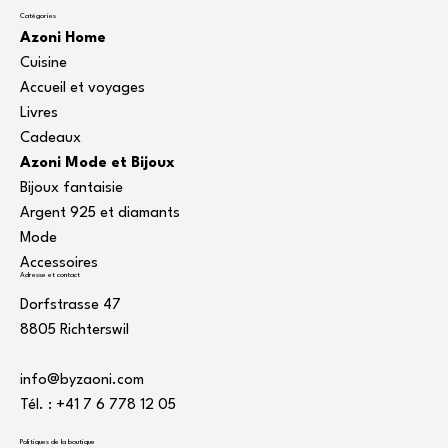
Catégories
Azoni Home
Cuisine
Accueil et voyages
Livres
Cadeaux
Azoni Mode et Bijoux
Bijoux fantaisie
Argent 925 et diamants
Mode
Accessoires
Adresse et contact
Dorfstrasse 47
8805 Richterswil
info@byzaoni.com
Tél. : +41 7
6 778 12 05
Politiques de la boutique