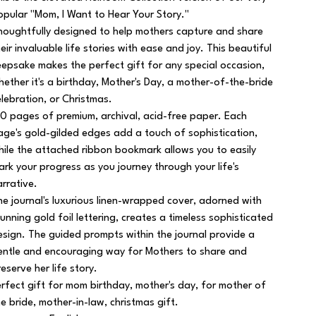
opular "Mom, I Want to Hear Your Story."
houghtfully designed to help mothers capture and share
heir invaluable life stories with ease and joy. This beautiful
eepsake makes the perfect gift for any special occasion,
hether it's a birthday, Mother's Day, a mother-of-the-bride
elebration, or Christmas.
50 pages of premium, archival, acid-free paper. Each
age's gold-gilded edges add a touch of sophistication,
hile the attached ribbon bookmark allows you to easily
ark your progress as you journey through your life's
arrative.
he journal's luxurious linen-wrapped cover, adorned with
tunning gold foil lettering, creates a timeless sophisticated
esign. The guided prompts within the journal provide a
entle and encouraging way for Mothers to share and
reserve her life story.
erfect gift for mom birthday, mother's day, for mother of
he bride, mother-in-law, christmas gift.