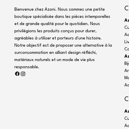
C
Bienvenue chez Azoni. Nous sommes une petite
boutique spécialisée dans les pièces intemporelles
A
et de grande qualité pour le quotidien. Nous
Cu
privilégions les produits conçus pour durer,
Ac
agréables à utiliser et porteurs d'une histoire.
Li
Notre objectif est de proposer une alternative à la
C
surconsommation en alliant design réfléchi,
Az
matériaux naturels et un mode de vie plus
Bi
responsable.
Ar
M
Ac
C
A
Cu
Ac