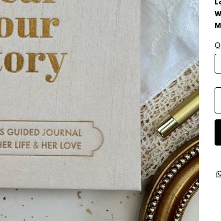
L
W
M
Q