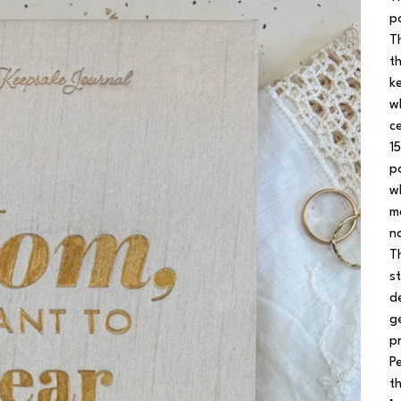
p
T
t
k
w
c
1
p
w
m
n
T
s
d
g
p
P
t