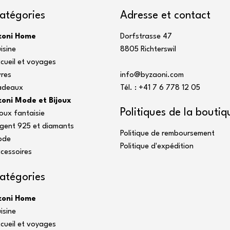
atégories
Adresse et contact
zoni Home
Dorfstrasse 47
isine
8805 Richterswil
cueil et voyages
vres
info@byzaoni.com
adeaux
Tél. : +41 7
6 778 12 05
oni Mode et Bijoux
Politiques de la boutiq
joux fantaisie
gent 925 et diamants
Politique de remboursement
ode
Politique d'expédition
cessoires
atégories
zoni Home
isine
cueil et voyages