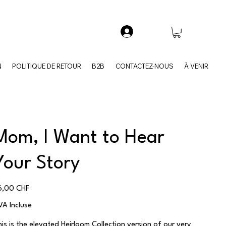
N
POLITIQUE DE RETOUR
B2B
CONTACTEZ-NOUS
À VENIR
Mom, I Want to Hear
Your Story
x
6,00 CHF
VA Incluse
his is the elevated Heirloom Collection version of our very