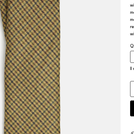
w
m
m
r
w
Q
Il