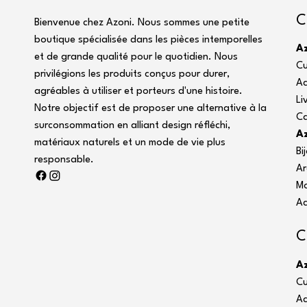
C
Bienvenue chez Azoni. Nous sommes une petite
boutique spécialisée dans les pièces intemporelles
A
et de grande qualité pour le quotidien. Nous
Cu
privilégions les produits conçus pour durer,
Ac
agréables à utiliser et porteurs d'une histoire.
Li
Notre objectif est de proposer une alternative à la
C
surconsommation en alliant design réfléchi,
Az
matériaux naturels et un mode de vie plus
Bi
responsable.
Ar
M
Ac
C
A
Cu
Ac