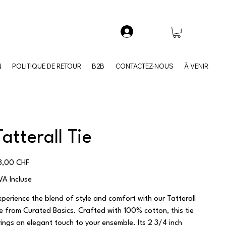
N
POLITIQUE DE RETOUR
B2B
CONTACTEZ-NOUS
À VENIR
Tatterall Tie
x
3,00 CHF
VA Incluse
xperience the blend of style and comfort with our Tatterall
ie from Curated Basics. Crafted with 100% cotton, this tie
rings an elegant touch to your ensemble. Its 2 3/4 inch