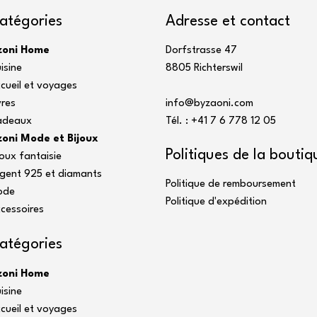
atégories
Adresse et contact
zoni Home
Dorfstrasse 47
isine
8805 Richterswil
cueil et voyages
vres
info@byzaoni.com
adeaux
Tél. : +41 7
6 778 12 05
oni Mode et Bijoux
Politiques de la boutiq
joux fantaisie
gent 925 et diamants
Politique de remboursement
ode
Politique d'expédition
cessoires
atégories
zoni Home
isine
cueil et voyages