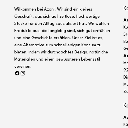
K
Willkommen bei Azoni. Wir sind ein kleines
Geschäft, das sich auf zeitlose, hochwertige
A
Stücke für den Alltag spezialisiert hat. Wir wählen
Kü
Produkte aus, die langlebig sind, sich gut anfühlen
St
und eine Geschichte erzählen. Unser Ziel ist es,
Bü
eine Alternative zum schnelllebigen Konsum zu
Ge
bieten, indem wir durchdachtes Design, natürliche
Az
Materialien und einen bewussteren Lebensstil
M
vereinen.
92
Di
M
Zu
K
A
Kü