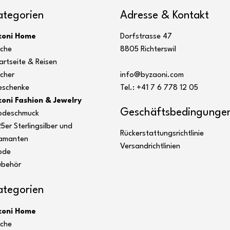
ategorien
Adresse & Kontakt
zoni Home
Dorfstrasse 47
che
8805 Richterswil
artseite & Reisen
cher
info@byzaoni.com
schenke
Tel.: +41 7
6 778 12 05
oni Fashion & Jewelry
Geschäftsbedingunge
odeschmuck
5er Sterlingsilber und
Rückerstattungsrichtlinie
amanten
Versandrichtlinien
ode
behör
ategorien
zoni Home
che