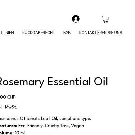
TLINIEN
RÜCKGABERECHT
B2B
KONTAKTIEREN SIE UNS
Rosemary Essential Oil
eis
,00 CHF
nkl. MwSt.
osmarinus Officinalis Leaf Oil,
camphoric type.
eatures:
Eco-Friendly, Cruelty free, Vegan
olume:
10 ml