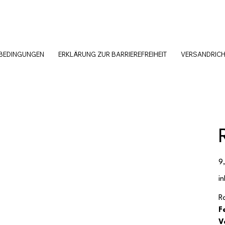
SBEDINGUNGEN
ERKLÄRUNG ZUR BARRIEREFREIHEIT
VERSANDRICH
Pr
9
i
R
F
V