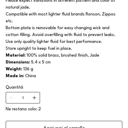
Please expect variations in different pattern and color of
natural jade.
Compatible with most lighter fluid brands Ronson, Zippos
etc.
Bottom plate is removable for easy changing wick and
cotton filling. Avoid overfilling with fluid to prevent leaks.
Use only quality lighter fluid for best performance.
Store upright to keep fuel in place.
Material:
100% solid brass, brushed finish,
Jade
Dimensions:
5.4 x 5 cm
Weight:
136 g
Made in:
China
Quantità
Ne restano solo: 2