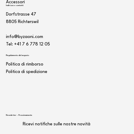
Accessori
Indirizzo e contatti
Dorfstrasse 47
8805 Richterswil
info@byzaoni.com
Tel: +41 7
6 778 12 05
Regolamento del negozio
Politica di rimborso
Politica di spedizione
Newsletter - Prossimamente
Ricevi notifiche sulle nostre novità