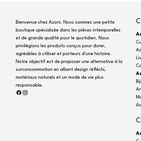
C
Bienvenue chez Azoni. Nous sommes une petite
boutique spécialisée dans les pièces intemporelles
A
et de grande qualité pour le quotidien. Nous
Cu
privilégions les produits conçus pour durer,
Ac
agréables à utiliser et porteurs d'une histoire.
Li
Notre objectif est de proposer une alternative à la
C
surconsommation en alliant design réfléchi,
Az
matériaux naturels et un mode de vie plus
Bi
responsable.
Ar
M
Ac
C
A