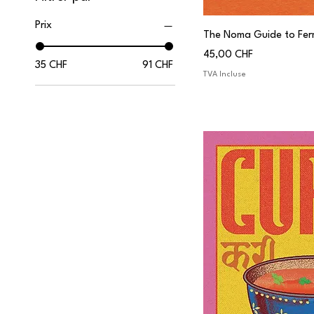
Prix
The Noma Guide to Fer
Prix
45,00 CHF
35 CHF
91 CHF
TVA Incluse