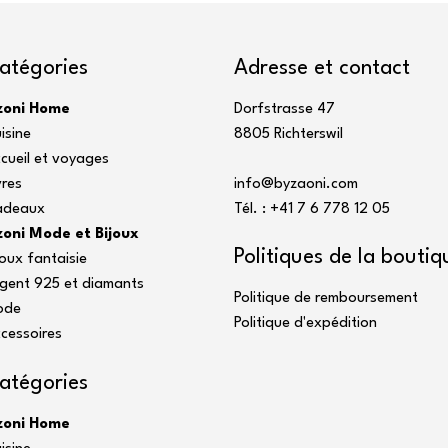
atégories
Adresse et contact
zoni Home
Dorfstrasse 47
isine
8805 Richterswil
cueil et voyages
vres
info@byzaoni.com
adeaux
Tél. : +41 7
6 778 12 05
oni Mode et Bijoux
Politiques de la boutiq
joux fantaisie
gent 925 et diamants
Politique de remboursement
ode
Politique d'expédition
cessoires
atégories
zoni Home