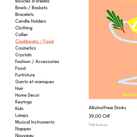
Boucles d'oreilles
Bowls / Baskets
Bracelets
Candle Holders
Clothing
Collier
Cookbooks / Food
Cosmetics
Crystals
Fashion / Accessories
Food
Furtniture
Gants et maniques
Hair
Home Decor
Keyrings
Alkoholfreie Drinks
Kids
Lamps
Prix
39,00 CHF
Musical Instruments
TVA Incluse
Nappes
Nouveau