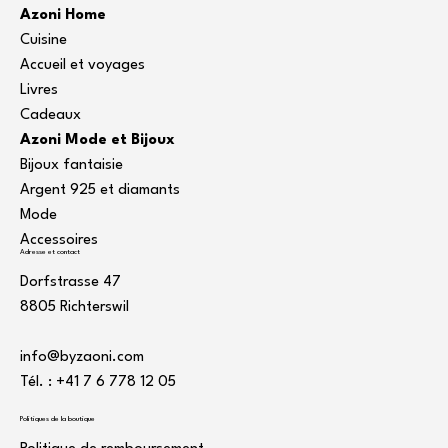
Azoni Home
Cuisine
Accueil et voyages
Livres
Cadeaux
Azoni Mode et Bijoux
Bijoux fantaisie
Argent 925 et diamants
Mode
Accessoires
Adresse et contact
Dorfstrasse 47
8805 Richterswil
info@byzaoni.com
Tél. : +41 7
6 778 12 05
Politiques de la boutique