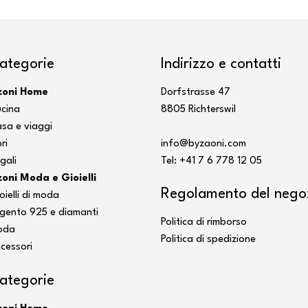
ategorie
Indirizzo e contatti
zoni Home
Dorfstrasse 47
cina
8805 Richterswil
sa e viaggi
ri
info@byzaoni.com
gali
Tel: +41 7
6 778 12 05
oni Moda e Gioielli
Regolamento del nego
oielli di moda
gento 925 e diamanti
Politica di rimborso
oda
Politica di spedizione
cessori
ategorie