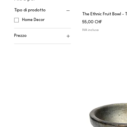
Tipo di prodotto
The Ethnic Fruit Bowl - 
Home Decor
Prezzo
55,00 CHF
IVA inclusa
Prezzo
7 CHF
180 CHF