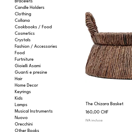
Bracelets
Candle Holders
Clothing
Collana
Cookbooks / Food
Cosmetics
Crystals
Fashion / Accessories
Food
Furtniture
Gioielli Asami
Guanti e presine
Hair
Home Decor
Keyrings
Kids
The Chizara Basket
Lamps
Musical Instruments
Prezzo
160,00 CHF
Nuovo
IVA inclusa
Orecchini
Other Books