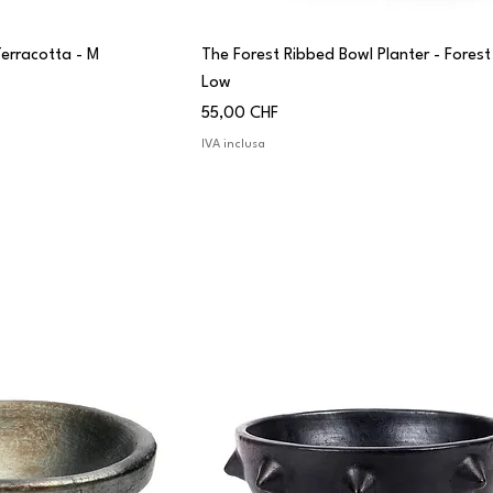
Terracotta - M
The Forest Ribbed Bowl Planter - Forest
Low
Prezzo
55,00 CHF
IVA inclusa