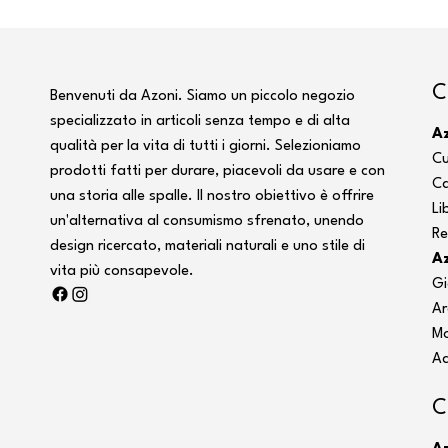
C
Benvenuti da Azoni. Siamo un piccolo negozio
specializzato in articoli senza tempo e di alta
A
qualità per la vita di tutti i giorni. Selezioniamo
Cu
prodotti fatti per durare, piacevoli da usare e con
Ca
una storia alle spalle. Il nostro obiettivo è offrire
Lib
un'alternativa al consumismo sfrenato, unendo
Re
design ricercato, materiali naturali e uno stile di
Az
vita più consapevole.
Gi
Ar
M
Ac
C