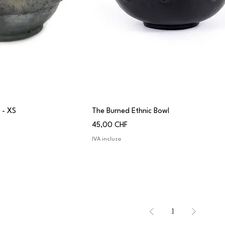
 - XS
The Burned Ethnic Bowl
Prezzo
45,00 CHF
IVA inclusa
1