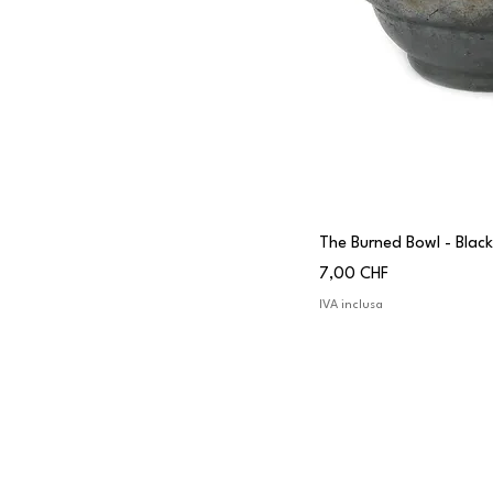
The Burned Bowl - Black
Prezzo
7,00 CHF
IVA inclusa